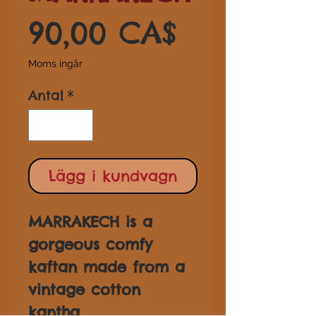
Pris
90,00 CA$
Moms ingår
Antal
*
Lägg i kundvagn
MARRAKECH is a
gorgeous comfy
kaftan made from a
vintage cotton
kantha.