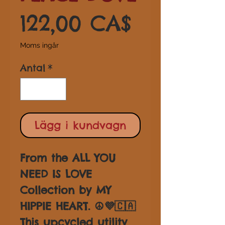
Pris
122,00 CA$
Moms ingår
Antal
*
Lägg i kundvagn
From the ALL YOU
NEED IS LOVE
Collection by MY
HIPPIE HEART. ☮💜🇨🇦
This upcycled utility