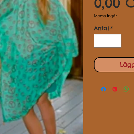
0,00 
Moms ingår
Antal
*
Läg