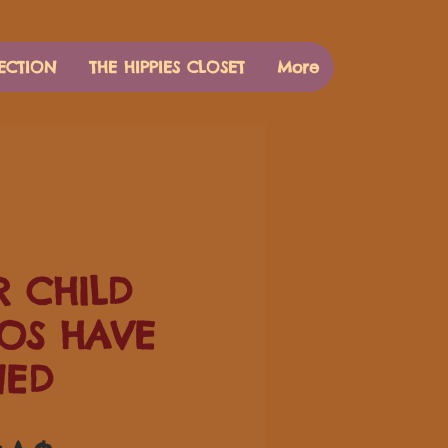
ECTION
THE HIPPIES CLOSET
More
 CHILD
OS HAVE
NED