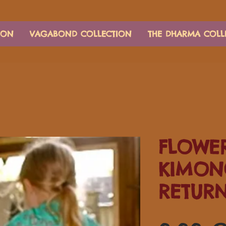
ION
VAGABOND COLLECTION
THE DHARMA COLL
FLOWER
KIMON
RETUR