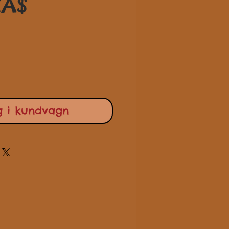
Pris
CA$
g i kundvagn