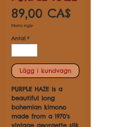
Pris
89,00 CA$
Moms ingår
Antal
*
Lägg i kundvagn
PURPLE HAZE is a
beautiful long
bohemian kimono
made from a 1970's
vintage georgette silk